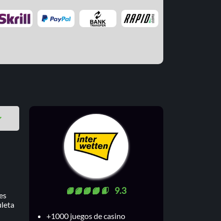
9.3
es
uleta
+1000 juegos de casino