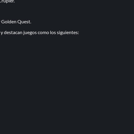
Crupier.
y Golden Quest.
a y destacan juegos como los siguientes: