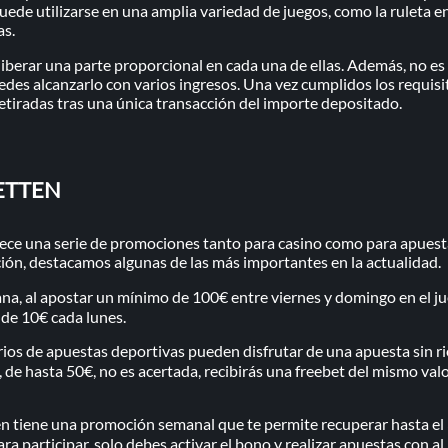
de utilizarse en una amplia variedad de juegos, como la ruleta en
as.
iberar una parte proporcional en cada una de ellas. Además, no es
edes alcanzarlo con varios ingresos. Una vez cumplidos los requisi
etiradas tras una única transacción del importe depositado.
ETTEN
ece una serie de promociones tanto para casino como para apuest
ión, destacamos algunas de las más importantes en la actualidad.
ana, al apostar un mínimo de 100€ entre viernes y domingo en el j
de 10€ cada lunes.
rios de apuestas deportivas pueden disfrutar de una apuesta sin r
, de hasta 50€, no es acertada, recibirás una freebet del mismo val
én tiene una promoción semanal que te permite recuperar hasta e
a participar, solo debes activar el bono y realizar apuestas con al