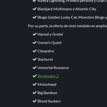
Ruleta Lightning, Primera persona y Gran 
Blackjack Multimano y Atlantic City.
Bingo Golden Lucky Cat, Monsters Bingo 
Por su parte, la oferta de slots también es ampli
Hansel y Gretel
Gonzo’s Quest
Cleopatra
Starburst
Immortal Romance
Terminator 2
Motorhead
Big Bamboo
Blood Suckers