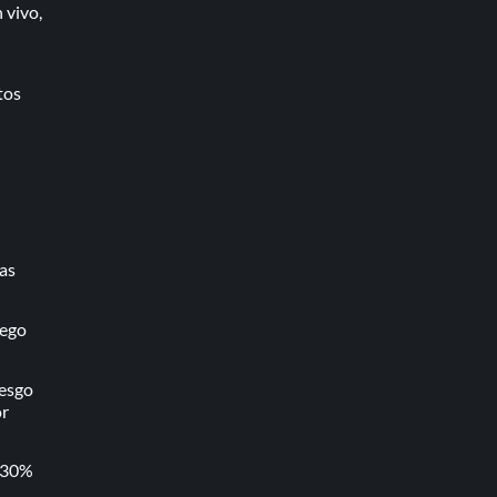
 vivo,
tos
as
uego
iesgo
or
l 30%