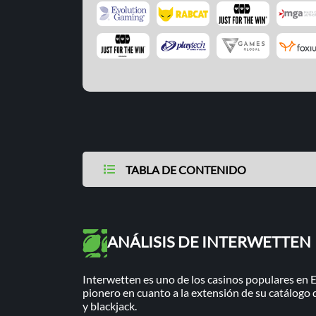
TABLA DE CONTENIDO
ANÁLISIS DE INTERWETTEN
Interwetten es uno de los casinos populares en E
pionero en cuanto a la extensión de su catálogo 
y blackjack.