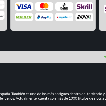
spaña. También es uno de los más antiguos dentro del territorio y 
de juegos. Actualmente, cuenta con más de 1000 títulos de slots, r