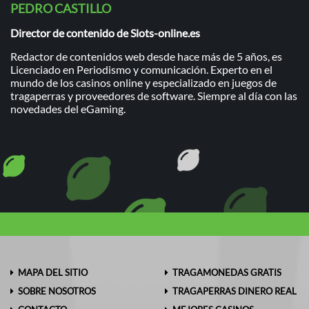
PEDRO CASTILLO
Director de contenido de Slots-online.es
Redactor de contenidos web desde hace más de 5 años, es
Licenciado en Periodismo y comunicación. Experto en el
mundo de los casinos online y especializado en juegos de
tragaperras y proveedores de software. Siempre al día con las
novedades del eGaming.
MAPA DEL SITIO
TRAGAMONEDAS GRATIS
SOBRE NOSOTROS
TRAGAPERRAS DINERO REAL