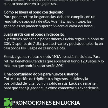
cuenta para usar en tragaperras.
Cómo se libera el bono con depósito
Para poder retirar las ganancias, deberás cumplir con un
requisito de apuesta de 60x. Además, hay un tope: las
ganancias no pueden superar 5 veces el valor del bono.
Juega gratis con el bono sin depósito
Si prefieres probar sin poner dinero, Luckia regala un bono de
30€. Dispones de 7 días para activarlo y podrás emplearlo en
casi todos los juegos de casino y slots.
Eso sí, algunas ruletas y slots MGA no están incluidas. Para
retirar beneficios, tendrás que apostar el bono 120 veces, y lo
máximo que podrás sacar serán 30€.
Una oportunidad doble para nuevos usuarios
Entre la opción de triplicar tus ingresos iniciales y la
posibilidad de jugar con un saldo gratis, Luckia da margen
para que cada jugador elija cómo comenzar su experiencia.
PROMOCIONES EN LUCKIA