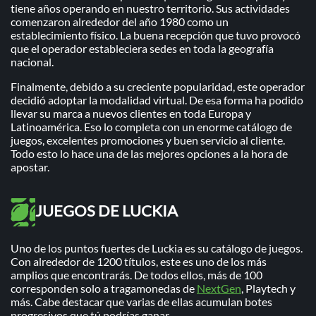
tiene años operando en nuestro territorio. Sus actividades
comenzaron alrededor del año 1980 como un
establecimiento físico. La buena recepción que tuvo provocó
que el operador estableciera sedes en toda la geografía
nacional.
Finalmente, debido a su creciente popularidad, este operador
decidió adoptar la modalidad virtual. De esa forma ha podido
llevar su marca a nuevos clientes en toda Europa y
Latinoamérica. Eso lo completa con un enorme catálogo de
juegos, excelentes promociones y buen servicio al cliente.
Todo esto lo hace una de las mejores opciones a la hora de
apostar.
JUEGOS DE LUCKIA
Uno de los puntos fuertes de Luckia es su catálogo de juegos.
Con alrededor de 1200 títulos, este es uno de los más
amplios que encontrarás. De todos ellos, más de 100
corresponden solo a tragamonedas de
NextGen
, Playtech y
más. Cabe destacar que varias de ellas acumulan botes
progresivos que tú podrías ganar.