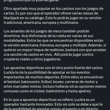
Otro apartado muy popular en los casinos son los juegos de
cartas. Es por eso que el operador ofrece varias mesas de
blackjack en su catálogo. Este lo podrás jugar en su versión
tradicional, americana, europea y multimano.
Los amantes de los juegos de mesa también podrán
divertirse. Acá disfrutarás de la ruleta en varias de sus
modalidades. Entre las que se encuentran disponibles están
la versión americana, francesa, europea y múltiple. Además, si
quieres un mayor toque de realismo, bastará con que accedas
a la sección de casino en vivo. Allí podrás jugar contra
crupieres reales u otros jugadores.
Las apuestas deportivas son el otro punto fuerte del casino.
Luckia te da la posibilidad de apostar en los eventos
importantes de muchos deportes. Entre ellos se encuentran
el beisbol, baloncesto, futbol, boxeo, carreras de motor y
artes marciales mixtas. Incluso hallarás otras opciones menos
comunes como el cricket, bádminton y hasta ajedrez.
En lo que a apuestas deportivas se refiere, Luckia es un
operador bastante innovador. Esto no solo se debe a que te
da la posibilidad de apostar previo al evento o en directo.