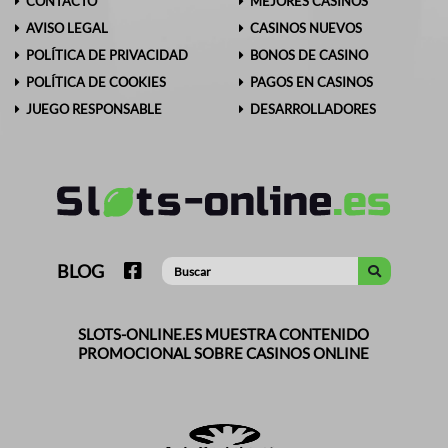
CONTACTO
MEJORES CASINOS
AVISO LEGAL
CASINOS NUEVOS
POLÍTICA DE PRIVACIDAD
BONOS DE CASINO
POLÍTICA DE COOKIES
PAGOS EN CASINOS
JUEGO RESPONSABLE
DESARROLLADORES
BLOG
SLOTS-ONLINE.ES MUESTRA CONTENIDO
PROMOCIONAL SOBRE CASINOS ONLINE