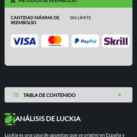
MÉTODOS DE REEMBOLSO
CANTIDAD MÁXIMA DE
SIN LÍMITE
REEMBOLSO
TABLA DE CONTENIDO
ANÁLISIS DE LUCKIA
Luckia es una casa de apuestas que se originó en España y