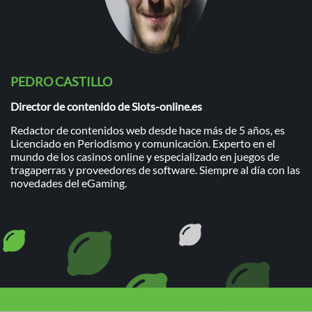
PEDRO CASTILLO
Director de contenido de Slots-online.es
Redactor de contenidos web desde hace más de 5 años, es
Licenciado en Periodismo y comunicación. Experto en el
mundo de los casinos online y especializado en juegos de
tragaperras y proveedores de software. Siempre al día con las
novedades del eGaming.