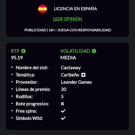
LICENCIA EN ESPAÑA
LEER OPINIÓN
PUBLICIDAD | 18+
|
JUEGA CON RESPONSABILIDAD
RTP
VOLATILIDAD
95.19
MEDIA
Nombre del slot:
Castaway
Temática:
Caribeño
Proveedor:
Leander Games
Líneas de premio:
30
Rodillos:
5
Bote progresivo:
Free spins:
Símbolo Wild: