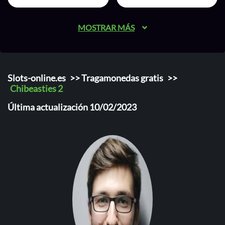
MOSTRAR MÁS
Slots-online.es
>>
Tragamonedas gratis
>>
Chibeasties 2
Última actualización 10/02/2023