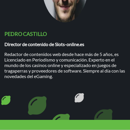
PEDRO CASTILLO
Director de contenido de Slots-online.es
Redactor de contenidos web desde hace más de 5 años, es
Licenciado en Periodismo y comunicación. Experto en el
mundo de los casinos online y especializado en juegos de
tragaperras y proveedores de software. Siempre al día con las
novedades del eGaming.