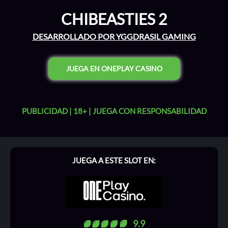
CHIBEASTIES 2
DESARROLLADO POR YGGDRASIL GAMING
JUEGA EN ONEPLAY CASINO
PUBLICIDAD | 18+ |
JUEGA CON RESPONSABILIDAD
JUEGA A ESTE SLOT EN:
9.9