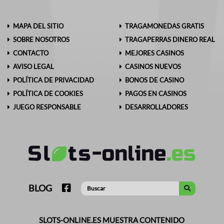
MAPA DEL SITIO
TRAGAMONEDAS GRATIS
SOBRE NOSOTROS
TRAGAPERRAS DINERO REAL
CONTACTO
MEJORES CASINOS
AVISO LEGAL
CASINOS NUEVOS
POLÍTICA DE PRIVACIDAD
BONOS DE CASINO
POLÍTICA DE COOKIES
PAGOS EN CASINOS
JUEGO RESPONSABLE
DESARROLLADORES
BLOG
SLOTS-ONLINE.ES MUESTRA CONTENIDO