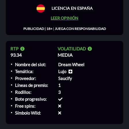
LICENCIA EN ESPAÑA
LEER OPINIÓN
PUBLICIDAD | 18+
|
JUEGA CON RESPONSABILIDAD
RTP
VOLATILIDAD
93.34
MEDIA
Nombre del slot:
Dream Wheel
Temática:
Lujo
Proveedor:
Saucify
Líneas de premio:
1
Rodillos:
3
Bote progresivo:
Free spins:
Símbolo Wild: