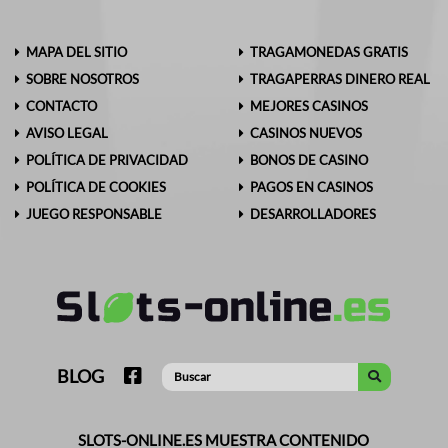
MAPA DEL SITIO
TRAGAMONEDAS GRATIS
SOBRE NOSOTROS
TRAGAPERRAS DINERO REAL
CONTACTO
MEJORES CASINOS
AVISO LEGAL
CASINOS NUEVOS
POLÍTICA DE PRIVACIDAD
BONOS DE CASINO
POLÍTICA DE COOKIES
PAGOS EN CASINOS
JUEGO RESPONSABLE
DESARROLLADORES
BLOG
SLOTS-ONLINE.ES MUESTRA CONTENIDO