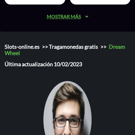
MOSTRAR MÁS
Slots-online.es
>>
Tragamonedas gratis
>>
Dream
Wheel
Última actualización 10/02/2023