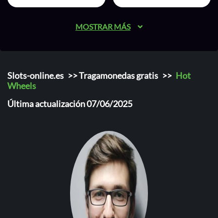
MOSTRAR MÁS
Slots-online.es
>>
Tragamonedas gratis
>>
Hot
Wheels
Última actualización 07/06/2025