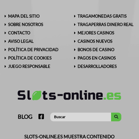
MAPA DEL SITIO
TRAGAMONEDAS GRATIS
SOBRE NOSOTROS
TRAGAPERRAS DINERO REAL
CONTACTO
MEJORES CASINOS
AVISO LEGAL
CASINOS NUEVOS
POLÍTICA DE PRIVACIDAD
BONOS DE CASINO
POLÍTICA DE COOKIES
PAGOS EN CASINOS
JUEGO RESPONSABLE
DESARROLLADORES
BLOG
SLOTS-ONLINE.ES MUESTRA CONTENIDO