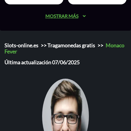
MOSTRAR MÁS
Slots-online.es
>>
Tragamonedas gratis
>>
Monaco
Fever
Última actualización 07/06/2025