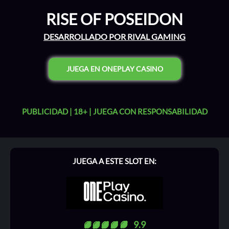
RISE OF POSEIDON
DESARROLLADO POR RIVAL GAMING
JUEGA EN ONEPLAY CASINO
PUBLICIDAD | 18+ |
JUEGA CON RESPONSABILIDAD
JUEGA A ESTE SLOT EN:
9.9