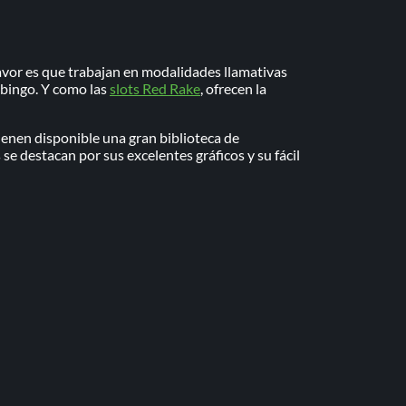
vor es que trabajan en modalidades llamativas
l bingo. Y como las
slots Red Rake
, ofrecen la
Tienen disponible una gran biblioteca de
e destacan por sus excelentes gráficos y su fácil