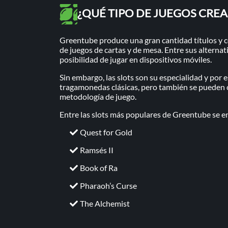
¿QUÉ TIPO DE JUEGOS CRE
Greentube produce una gran cantidad títulos y 
de juegos de cartas y de mesa. Entre sus alternati
posibilidad de jugar en dispositivos móviles.
Sin embargo, las slots son su especialidad y por 
tragamonedas clásicas, pero también se pueden co
metodología de juego.
Entre las slots más populares de Greentube se en
Quest for Gold
Ramsés II
Book of Ra
Pharaoh’s Curse
The Alchemist