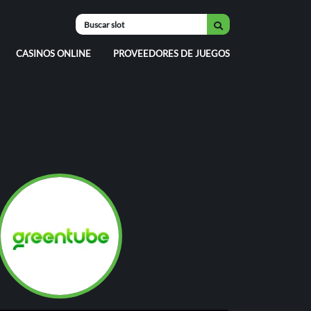
CASINOS ONLINE
PROVEEDORES DE JUEGOS