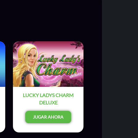
LUCKY LADYS CHARM
DELUXE
JUGAR AHORA