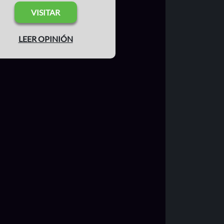
VISITAR
LEER OPINIÓN