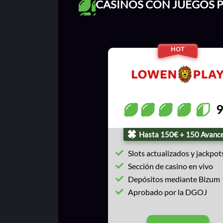
CASINOS CON JUEGOS 
HOT
9
Hasta 150€ + 150 Avanc
Slots actualizados y jackpot
Sección de casino en vivo
Depósitos mediante Bizum
Aprobado por la DGOJ