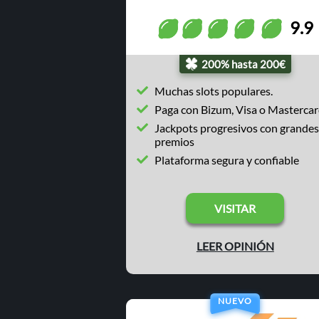
9.9
200% hasta 200€
Muchas slots populares.
Paga con Bizum, Visa o Masterca
Jackpots progresivos con grandes
premios
Plataforma segura y confiable
VISITAR
LEER OPINIÓN
NUEVO