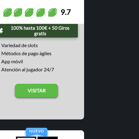
9.7
100% hasta 100€ + 50 Giros
gratis
Variedad de slots
Métodos de pago ágiles
App móvil
Atención al jugador 24/7
VISITAR
NUEVO