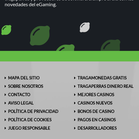
novedades del eGaming.
MAPA DEL SITIO
TRAGAMONEDAS GRATIS
SOBRE NOSOTROS
TRAGAPERRAS DINERO REAL
CONTACTO
MEJORES CASINOS
AVISO LEGAL
CASINOS NUEVOS
POLÍTICA DE PRIVACIDAD
BONOS DE CASINO
POLÍTICA DE COOKIES
PAGOS EN CASINOS
JUEGO RESPONSABLE
DESARROLLADORES