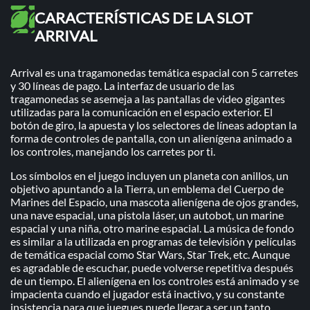
CARACTERÍSTICAS DE LA SLOT
ARRIVAL
Arrival es una tragamonedas temática espacial con 5 carretes
y 30 líneas de pago. La interfaz de usuario de las
tragamonedas se asemeja a las pantallas de video gigantes
utilizadas para la comunicación en el espacio exterior. El
botón de giro, la apuesta y los selectores de líneas adoptan la
forma de controles de pantalla, con un alienígena animado a
los controles, manejando los carretes por ti.
Los símbolos en el juego incluyen un planeta con anillos, un
objetivo apuntando a la Tierra, un emblema del Cuerpo de
Marines del Espacio, una mascota alienígena de ojos grandes,
una nave espacial, una pistola láser, un autobot, un marine
espacial y una niña, otro marine espacial. La música de fondo
es similar a la utilizada en programas de televisión y películas
de temática espacial como Star Wars, Star Trek, etc. Aunque
es agradable de escuchar, puede volverse repetitiva después
de un tiempo. El alienígena en los controles está animado y se
impacienta cuando el jugador está inactivo, y su constante
insistencia para que juegues puede llegar a ser un tanto