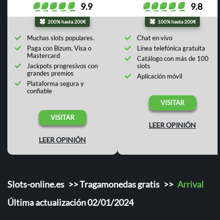
9.9
9.8
200% hasta 200€
100% hasta 200€
Muchas slots populares.
Chat en vivo
Paga con Bizum, Visa o
Línea telefónica gratuita
Mastercard
Catálogo con más de 100
Jackpots progresivos con
slots
grandes premios
Aplicación móvil
Plataforma segura y
confiable
VISITAR
VISITAR
LEER OPINIÓN
LEER OPINIÓN
Slots-online.es
>>
Tragamonedas gratis
>>
Arrival
Última actualización 02/01/2024