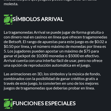
molesta.
SÍMBOLOS ARRIVAL
La tragamonedas Arrival se puede jugar de forma gratuita o
con dinero real en casinos en línea que ofrecen tragamonedas
de Betsoft. El rango de apuestas para este juego es de $0.02 a
$0.50 por línea, y el número máximo de monedas por línea es
5. Los jugadores pueden apostar un máximo de $75 para
ganar el jackpot de 10,000 monedas o $5000 en efectivo.
Arrival cuenta con una interfaz fácil de usar, pero no ofrece
una opción de reproducción automática en el juego.
Las animaciones en 3D, los símbolos y la música de fondo,
combinados con la posibilidad de ganar créditos gratis a
través de este juego, lo convierten en uno de los mejores
juegos de tragamonedas que deberías probar en línea.
FUNCIONES ESPECIALES