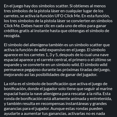
En el juego hay dos símbolos scatter. Si obtienes al menos
tres símbolos de la pistola láser en cualquier lugar de los
carretes, se activa la función UFO Click Me. En esta función,
los tres símbolos de la pistola láser se convierten en símbolos
Click Me. Debes hacer clic en cada uno de ellos para ganar
créditos gratis al instante hasta que obtengas el símbolo de
recogida.
El símbolo del alienígena también es un símbolo scatter que
activa la función de wild expansivo en el juego. El símbolo
aparece en los carretes 1, 3 y 5, después de lo cual una nave
espacial aparece y el carrete central, el primero o el último se
expande y se convierte en un símbolo wild. El símbolo wild
permanece pegajoso durante las próximas tiradas del juego,
mejorando así las posibilidades de ganar del jugador.
La niña es el símbolo de bonificación que activa el juego de
bonificación, donde el jugador solo tiene que seguir al marine
espacial hasta la nave alienígena para rescatar a la niña. Esta
ronda de bonificación está altamente animada y entretenida,
y también resulta en recompensas instantáneas y grandes
ganancias para el jugador. Aunque estas rondas pueden
ayudarte a aumentar tus ganancias, activarlas no es nada