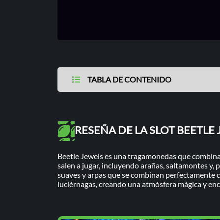
TABLA DE CONTENIDO
RESEÑA DE LA SLOT BEETLE
Beetle Jewels es una tragamonedas que combina e
salen a jugar, incluyendo arañas, saltamontes y,
suaves y arpas que se combinan perfectamente con 
luciérnagas, creando una atmósfera mágica y en