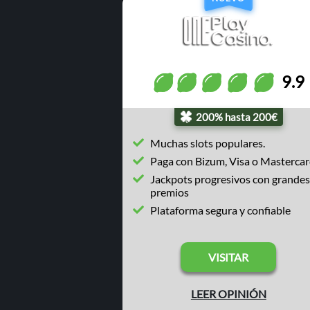
9.9
200% hasta 200€
Muchas slots populares.
Paga con Bizum, Visa o Masterca
Jackpots progresivos con grandes
premios
Plataforma segura y confiable
VISITAR
LEER OPINIÓN