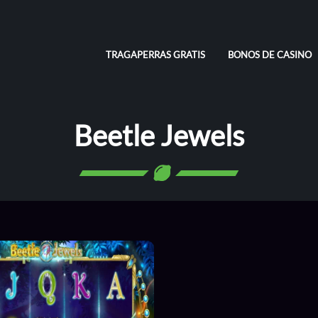
TRAGAPERRAS GRATIS
BONOS DE CASINO
Beetle Jewels