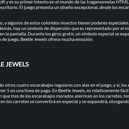
oft y es su primer intento en el mundo de las tragamonedas HTML5,
ritorio. El juego presenta un diseño excepcional, desde los escara
ego, y algunos de estos coloridos insectos tienen poderes especia
 Además, hay un símbolo de dispersión que es representado por el
 en la pantalla. Durante los giros gratis, un símbolo especial se e
 de juego, Beetle Jewels ofrece mucha emoción.
LE JEWELS
 otros cuatro escarabajos regulares con alas en el juego, y sí, los 
5 en una línea de pago. En Beetle Jewels, es relativamente fácil ac
que tres de los escarabajos morados aterricen en los carretes, ten
 en los carretes se convertirá en especial y se expandirá, otorgand