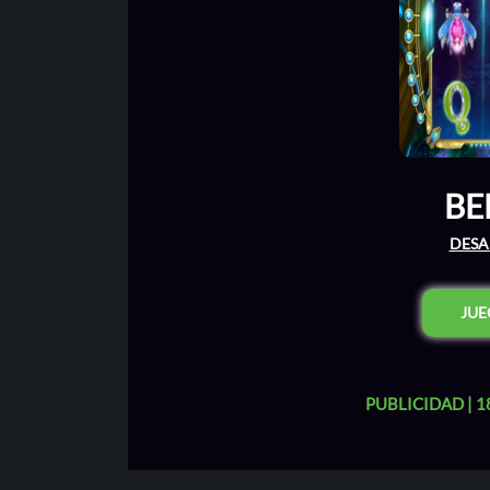
BE
DESA
JUE
PUBLICIDAD | 18