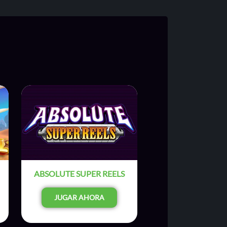
ABSOLUTE SUPER REELS
JUGAR AHORA