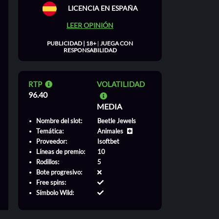
LICENCIA EN ESPAÑA
LEER OPINIÓN
PUBLICIDAD | 18+
|
JUEGA CON
RESPONSABILIDAD
RTP
VOLATILIDAD
96.40
MEDIA
Nombre del slot:
Beetle Jewels
Temática:
Animales
Proveedor:
Isoftbet
Líneas de premio:
10
Rodillos:
5
Bote progresivo:
Free spins:
Símbolo Wild: