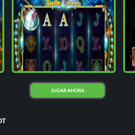
JUGAR AHORA
OT