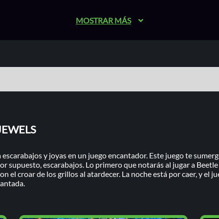
MOSTRAR MÁS
 JEWELS
scarabajos y joyas en un juego encantador. Este juego te sumerge
 por supuesto, escarabajos. Lo primero que notarás al jugar a Beetl
el croar de los grillos al atardecer. La noche está por caer, y el 
cantada.