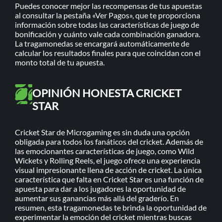
Puedes conocer mejor las recompensas de tus apuestas
al consultar la pestaña «Ver Pagos», que te proporciona
información sobre todas las características de juego de
bonificación y cuánto vale cada combinación ganadora.
La tragamonedas se encargará automáticamente de
calcular los resultados finales para que coincidan con el
monto total de tu apuesta.
OPINIÓN HONESTA CRICKET
STAR
Cricket Star de Microgaming es sin duda una opción
obligada para todos los fanáticos del cricket. Además de
las emocionantes características de juego, como Wild
Wickets y Rolling Reels, el juego ofrece una experiencia
visual impresionante llena de acción de cricket. La única
característica que falta en Cricket Star es una función de
apuesta para dar a los jugadores la oportunidad de
aumentar sus ganancias más allá del graderío. En
resumen, esta tragamonedas te brinda la oportunidad de
experimentar la emoción del cricket mientras buscas