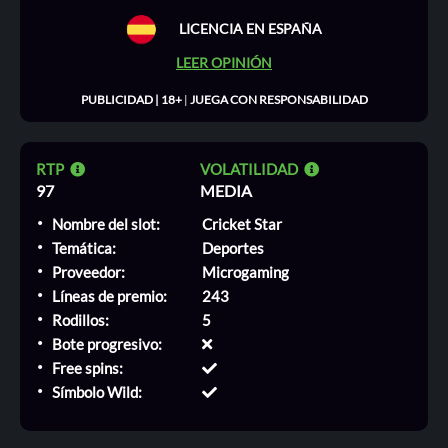
LICENCIA EN ESPAÑA
LEER OPINIÓN
PUBLICIDAD | 18+
|
JUEGA CON RESPONSABILIDAD
RTP
VOLATILIDAD
97
MEDIA
Nombre del slot:
Cricket Star
Temática:
Deportes
Proveedor:
Microgaming
Líneas de premio:
243
Rodillos:
5
Bote progresivo:
Free spins:
Símbolo Wild: