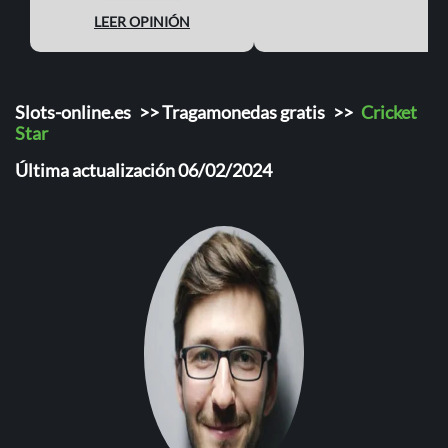
LEER OPINIÓN
Slots-online.es
>>
Tragamonedas gratis
>>
Cricket
Star
Última actualización 06/02/2024