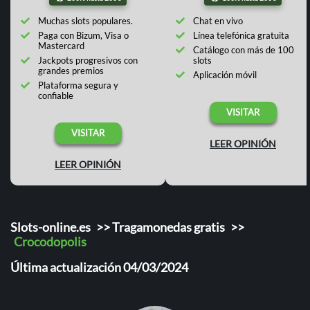
Muchas slots populares.
Chat en vivo
Paga con Bizum, Visa o
Línea telefónica gratuita
Mastercard
Catálogo con más de 100
Jackpots progresivos con
slots
grandes premios
Aplicación móvil
Plataforma segura y
confiable
VISITAR
VISITAR
LEER OPINIÓN
LEER OPINIÓN
Slots-online.es
>>
Tragamonedas gratis
>>
Crocodopolis
Última actualización 04/03/2024