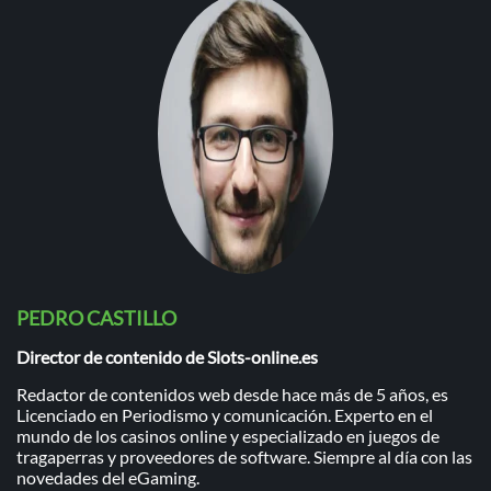
PEDRO CASTILLO
Director de contenido de Slots-online.es
Redactor de contenidos web desde hace más de 5 años, es
Licenciado en Periodismo y comunicación. Experto en el
mundo de los casinos online y especializado en juegos de
tragaperras y proveedores de software. Siempre al día con las
novedades del eGaming.