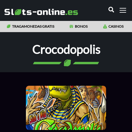
TRAGAMONEDAS GRATIS
BONOS
CASINOS
Crocodopolis