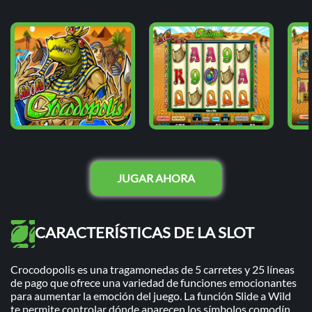
JUGAR AHORA
CARACTERÍSTICAS DE LA SLOT
Crocodopolis es una tragamonedas de 5 carretes y 25 líneas
de pago que ofrece una variedad de funciones emocionantes
para aumentar la emoción del juego. La función Slide a Wild
te permite controlar dónde aparecen los símbolos comodín,