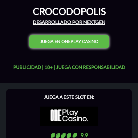
CROCODOPOLIS
DESARROLLADO POR NEXTGEN
JUEGA EN ONEPLAY CASINO
PUBLICIDAD | 18+ |
JUEGA CON RESPONSABILIDAD
JUEGA A ESTE SLOT EN:
9.9