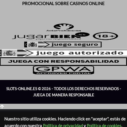
PROMOCIONAL SOBRE CASINOS ONLINE
SLOTS-ONLINE.ES ©️ 2026 - TODOS LOS DERECHOS RESERVADOS -
JUEGA DE MANERA RESPONSABLE
Nuestro sitio utiliza cookies. Haciendo click en "aceptar", estás de
acuerdo con nuestra
Política de privacidad
y
Política de cookies
.