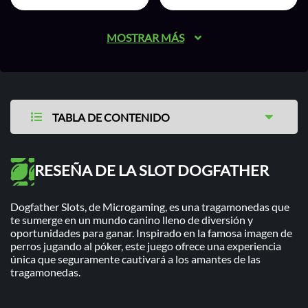
MOSTRAR MÁS
TABLA DE CONTENIDO
RESEÑA DE LA SLOT DOGFATHER
Dogfather Slots, de Microgaming, es una tragamonedas que
te sumerge en un mundo canino lleno de diversión y
oportunidades para ganar. Inspirado en la famosa imagen de
perros jugando al póker, este juego ofrece una experiencia
única que seguramente cautivará a los amantes de las
tragamonedas.