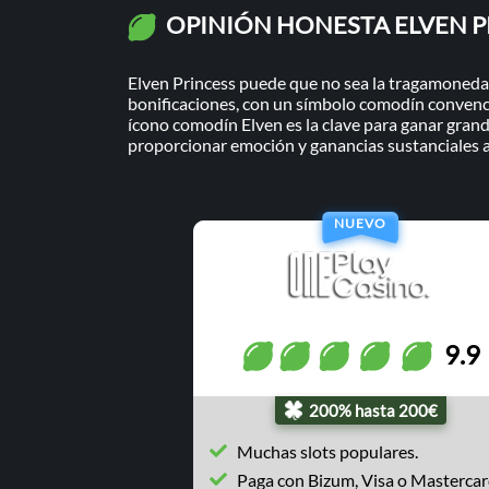
OPINIÓN HONESTA
ELVEN P
Elven Princess puede que no sea la tragamoneda
bonificaciones, con un símbolo comodín convencion
ícono comodín Elven es la clave para ganar grand
proporcionar emoción y ganancias sustanciales a 
NUEVO
9.9
200% hasta 200€
Muchas slots populares.
Paga con Bizum, Visa o Masterca