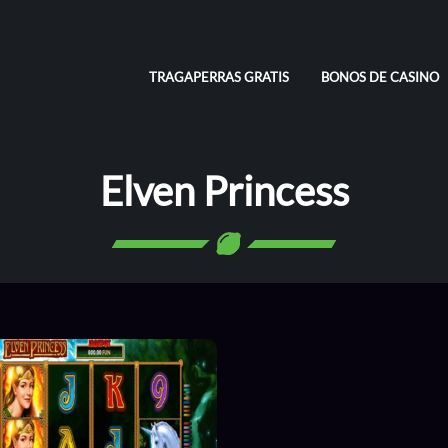
TRAGAPERRAS GRATIS
BONOS DE CASINO
Elven Princess