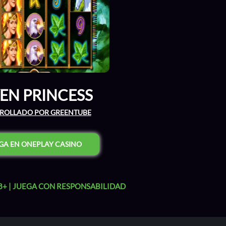
VEN PRINCESS
ROLLADO POR GREENTUBE
GA EN ONEPLAY CASINO
+ |
JUEGA CON RESPONSABILIDAD