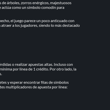
s de árboles, zorros enérgicos, majestuosos
 que actúa como un símbolo comodín para
hecho, el juego parece un poco anticuado con
 atraer a los jugadores, siendo lo más destacado
érdidas o realizar apuestas altas. Incluso con
nima por línea de 1 crédito. Por otro lado, la
s.
etes y esperar encontrar filas de símbolos
ntes multiplicadores de apuesta por línea: