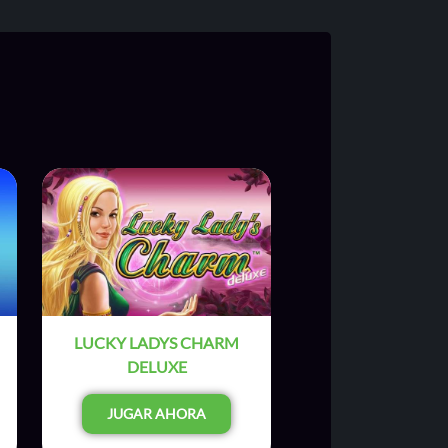
LUCKY LADYS CHARM
DELUXE
JUGAR AHORA