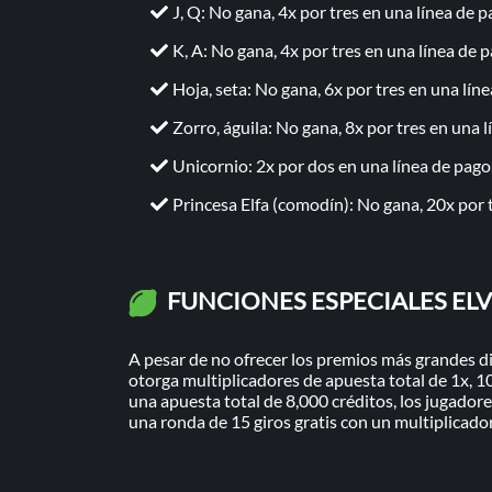
J, Q: No gana, 4x por tres en una línea de p
K, A: No gana, 4x por tres en una línea de 
Hoja, seta: No gana, 6x por tres en una lín
Zorro, águila: No gana, 8x por tres en una 
Unicornio: 2x por dos en una línea de pago,
Princesa Elfa (comodín): No gana, 20x por t
FUNCIONES ESPECIALES
ELV
A pesar de no ofrecer los premios más grandes di
otorga multiplicadores de apuesta total de 1x, 1
una apuesta total de 8,000 créditos, los jugador
una ronda de 15 giros gratis con un multiplicador