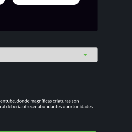
eentube, donde magníficas criaturas son
ural debería ofrecer abundantes oportunidades