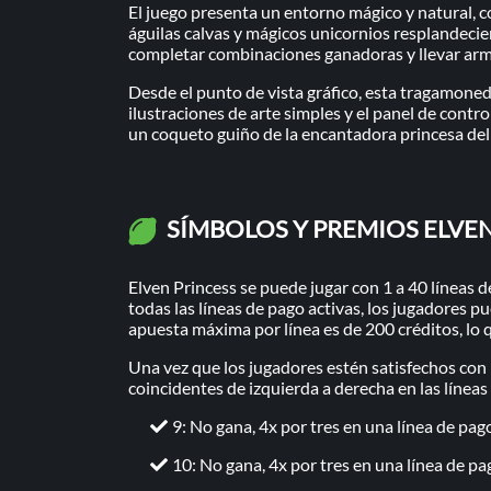
El juego presenta un entorno mágico y natural, c
águilas calvas y mágicos unicornios resplandecie
completar combinaciones ganadoras y llevar arm
Desde el punto de vista gráfico, esta tragamone
ilustraciones de arte simples y el panel de cont
un coqueto guiño de la encantadora princesa de
SÍMBOLOS Y PREMIOS
ELVEN
Elven Princess se puede jugar con 1 a 40 líneas de
todas las líneas de pago activas, los jugadores 
apuesta máxima por línea es de 200 créditos, lo
Una vez que los jugadores estén satisfechos con 
coincidentes de izquierda a derecha en las líneas
9: No gana, 4x por tres en una línea de pag
10: No gana, 4x por tres en una línea de pa