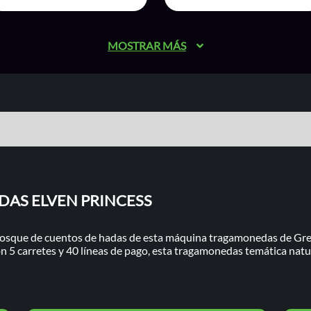
MOSTRAR MÁS
DAS ELVEN PRINCESS
el bosque de cuentos de hadas de esta máquina tragamonedas de Gr
n 5 carretes y 40 líneas de pago, esta tragamonedas temática nat