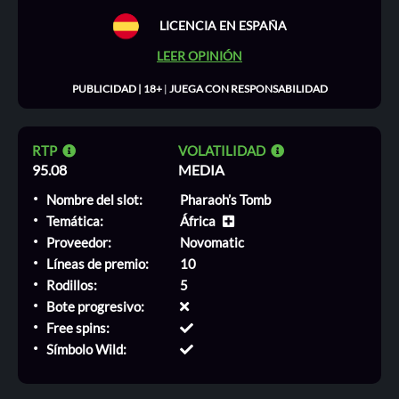
LICENCIA EN ESPAÑA
LEER OPINIÓN
PUBLICIDAD | 18+
|
JUEGA CON RESPONSABILIDAD
RTP
VOLATILIDAD
95.08
MEDIA
Nombre del slot:
Pharaoh’s Tomb
Temática:
África
Proveedor:
Novomatic
Líneas de premio:
10
Rodillos:
5
Bote progresivo:
Free spins:
Símbolo Wild: