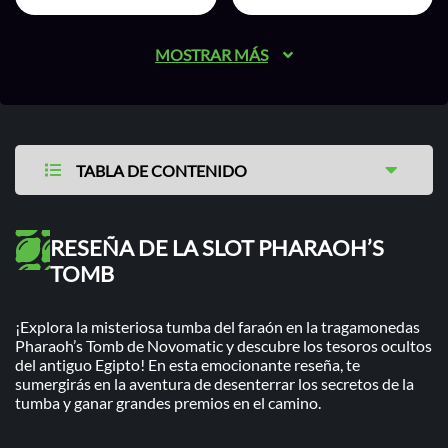
MOSTRAR MÁS
TABLA DE CONTENIDO
RESEÑA DE LA SLOT PHARAOH’S
TOMB
¡Explora la misteriosa tumba del faraón en la tragamonedas
Pharaoh’s Tomb de Novomatic y descubre los tesoros ocultos
del antiguo Egipto! En esta emocionante reseña, te
sumergirás en la aventura de desenterrar los secretos de la
tumba y ganar grandes premios en el camino.