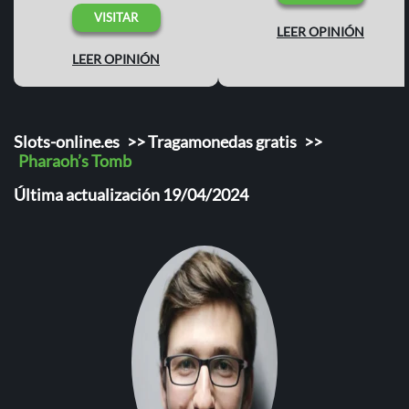
VISITAR
LEER OPINIÓN
LEER OPINIÓN
Slots-online.es
>>
Tragamonedas gratis
>>
Pharaoh’s Tomb
Última actualización 19/04/2024