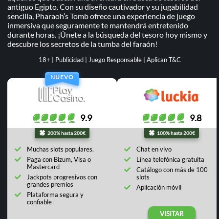
antiguo Egipto. Con su diseño cautivador y su jugabilidad
sencilla, Pharaoh’s Tomb ofrece una experiencia de juego
inmersiva que seguramente te mantendrá entretenido
durante horas. ¡Únete a la búsqueda del tesoro hoy mismo y
descubre los secretos de la tumba del faraón!
18+ | Publicidad | Juego Responsable | Aplican T&C
NUEVO
9.9
9.8
200% hasta 200€
100% hasta 200€
Muchas slots populares.
Chat en vivo
Paga con Bizum, Visa o
Línea telefónica gratuita
Mastercard
Catálogo con más de 100
Jackpots progresivos con
slots
grandes premios
Aplicación móvil
Plataforma segura y
confiable
VISITAR