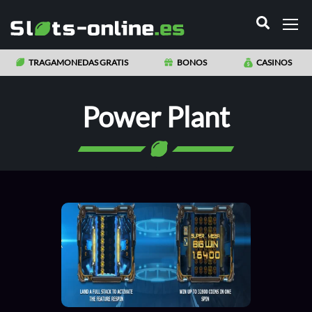
TRAGAMONEDAS GRATIS
BONOS
CASINOS
Power Plant