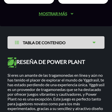
MOSTRAR MÁS
TABLA DE CONTENIDO
RESEÑA DE POWER PLANT
Si eres un amante de las tragamonedas en línea y aún no
has tenido el placer de explorar el mundo de Yggdrasil, te
has estado perdiendo de una experiencia única. Yggdrasil
es un proveedor de tragamonedas que se ha destacado
por ofrecer juegos vibrantes y cautivadores, y Power
Plant no es una excepción. Este juego es perfecto tanto
para jugadores novatos como para los más
experimentados, gracias a su sencillez y atractivo diseño