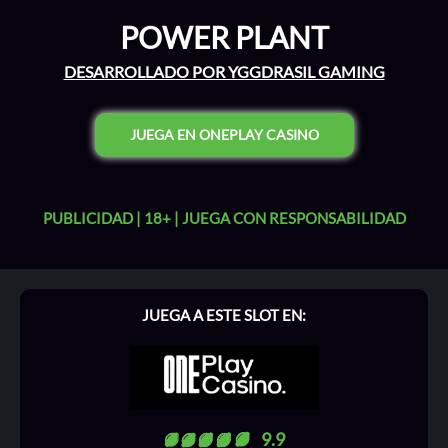
POWER PLANT
DESARROLLADO POR YGGDRASIL GAMING
JUEGA EN ONEPLAY CASINO
PUBLICIDAD | 18+ |
JUEGA CON RESPONSABILIDAD
JUEGA A ESTE SLOT EN:
9.9