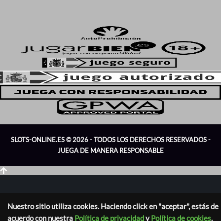
SLOTS-ONLINE.ES ©️ 2026 - TODOS LOS DERECHOS RESERVADOS -
JUEGA DE MANERA RESPONSABLE
Nuestro sitio utiliza cookies. Haciendo click en "aceptar", estás de
acuerdo con nuestra
Política de privacidad
y
Política de cookies
.