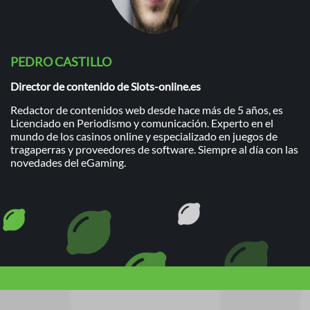
PEDRO CASTILLO
Director de contenido de Slots-online.es
Redactor de contenidos web desde hace más de 5 años, es
Licenciado en Periodismo y comunicación. Experto en el
mundo de los casinos online y especializado en juegos de
tragaperras y proveedores de software. Siempre al día con las
novedades del eGaming.