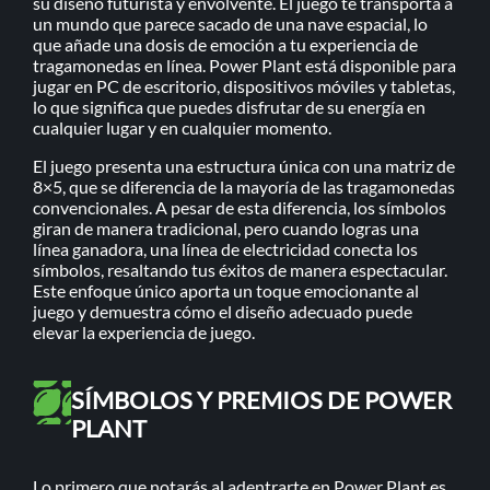
su diseño futurista y envolvente. El juego te transporta a
un mundo que parece sacado de una nave espacial, lo
que añade una dosis de emoción a tu experiencia de
tragamonedas en línea. Power Plant está disponible para
jugar en PC de escritorio, dispositivos móviles y tabletas,
lo que significa que puedes disfrutar de su energía en
cualquier lugar y en cualquier momento.
El juego presenta una estructura única con una matriz de
8×5, que se diferencia de la mayoría de las tragamonedas
convencionales. A pesar de esta diferencia, los símbolos
giran de manera tradicional, pero cuando logras una
línea ganadora, una línea de electricidad conecta los
símbolos, resaltando tus éxitos de manera espectacular.
Este enfoque único aporta un toque emocionante al
juego y demuestra cómo el diseño adecuado puede
elevar la experiencia de juego.
SÍMBOLOS Y PREMIOS DE POWER
PLANT
Lo primero que notarás al adentrarte en Power Plant es