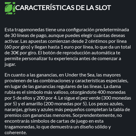
CARACTERÍSTICAS DE LA SLOT
Esta tragamonedas tiene una configuración predeterminada
de 30 líneas de pago, aunque puedes elegir cuántas deseas
activar. Las apuestas comienzan desde 2 céntimos por línea
(60 por giro) y llegan hasta 1 euro por línea, lo que da un total
de 30€ por giro. El botón de reproducción automática te
permite personalizar tu experiencia antes de comenzar a
jugar.
En cuanto a las ganancias, en Under the Sea, las mayores
provienen de las combinaciones y características especiales,
en lugar de las ganancias regulares de las líneas. La dama
rubia es el símbolo más valioso, otorgándote 400 monedas
por 5 de ellos y 200 por 4. Le sigue el pez verde (300 monedas
por 5) y el amarillo (200 monedas por 5). Los peces azules,
naranjas, grises y azules más pequeños completan la tabla de
premios con ganancias menores. Sorprendentemente, no
encontrarás símbolos de cartas de juego en esta
tragamonedas, lo que demuestra un diseño sólido y
coherente.