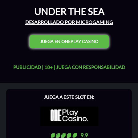
UNDER THE SEA
DESARROLLADO POR MICROGAMING
JUEGA EN ONEPLAY CASINO
PUBLICIDAD | 18+ |
JUEGA CON RESPONSABILIDAD
JUEGA A ESTE SLOT EN:
9.9